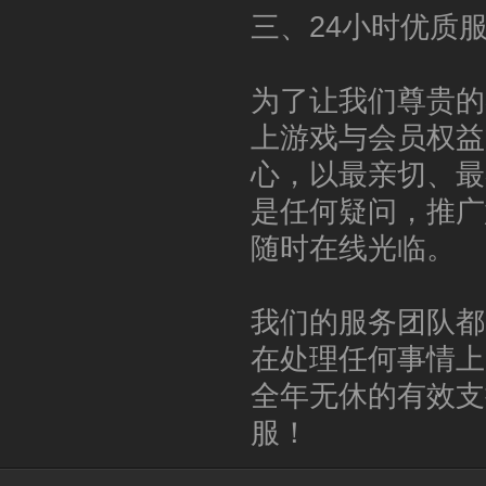
三、24小时优质
为了让我们尊贵的
上游戏与会员权益
心，以最亲切、最
是任何疑问，推广
随时在线光临。
我们的服务团队都
在处理任何事情上
全年无休的有效支
服！