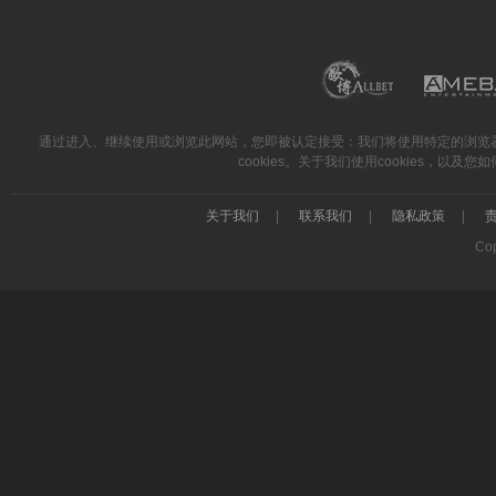
通过进入、继续使用或浏览此网站，您即被认定接受：我们将使用特定的浏览器coo
cookies。关于我们使用cookies，以及
关于我们
|
联系我们
|
隐私政策
|
Cop