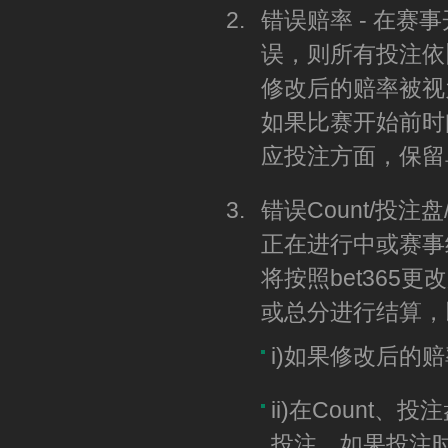
错误赔率 - 在
误，则所有投注依
修改后的赔率被视
如果比赛开始前时
应投注方面，保留
错误Count/投注盘/
正在进行中或赛事
将按照bet365更改
或总分进行结算，
i)如果修改后的
ii)在Count、投
投注，如果投注