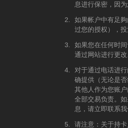
息进行保密，因为
如果帐户中有足夠
过您的授权），投
如果您在任何时间
通过网站进行更改
对于通过电话进行
确提供（无论是否
其他人作为您账户
全部交易负责。如
息，请立即联系我
请注意：关于持卡