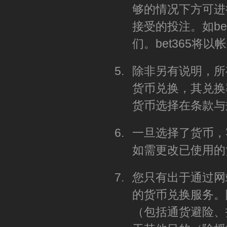
够的情况下方可进
接受的投注。如b
们。bet365将
除非另有说明，所
货币兑换，其兑换
货币选择在条款与
一旦选择了货币，
如需更改已使用的
您只有出于通过网
的货币兑换服务。
（包括通货避险、