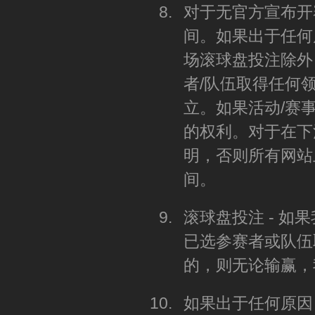
对于无官方宣布开
间。如果出于任何
场滚球盘投注除外
者/队伍取得任何
立。如果活动/赛事
的权利。对于在下
明，否则所有网站上
间。
滚球盘投注 - 
已选参赛者或队伍
的，则无论输赢，
如果出于任何原因