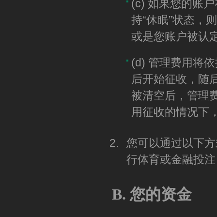
(c) 如果您的账
持“休眠”状态，
或是您账户被认定
(d) 管理费用
后开始征收，随后
被清空后，管理费
用征收的情况下
您可以通过以下方式
行体育或金融投注；
B. 您的资金