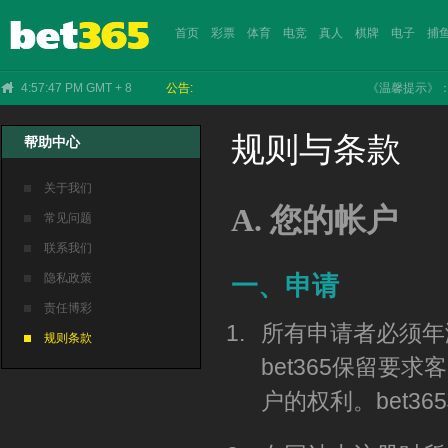
首页
彩票
体育
电竞
真人
棋牌
电子
捕
4:57:48 PM GMT + 8
公告:
《温馨提示》：由于银
规则与条款
帮助中心
NEXTSPIN
EEAI
沙巴
KS
IM
双赢
IM
WAZDAN
CHOICE
ICG
乐游
IM
雷火
VR
CHOICE
BBIN
365
CR
PP
关于我们
A. 您的帐户
常见问题
联系我们
隐私政策
一、申请
责任博彩
所有申请者必须年
规则条款
bet365保留
户的权利。bet3