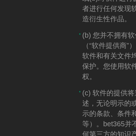
者进行任何发现
造衍生性作品。
(b) 您并不拥有
（“软件提供商”
软件和有关文件
保护。您使用软
权。
(c) 软件的提
述，无论明示的或
示的条款、条件
等）。bet365
何第三方的知识产权