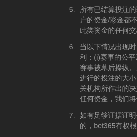
所有已结算投注的
户的资金/彩金都不
此类资金的任何交
当以下情况出现时
利：(i)赛事的公平
赛事被幕后操纵。
进行的投注的大小
关机构所作出的决
任何资金，我们将
如有足够证据证明
的，bet365