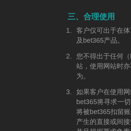
三、合理使用
客户仅可出于在体
及bet365产品。
您不得出于任何（
站，使用网站时亦
为。
如果客户在使用网
bet365将寻
将被bet365
产生的直接或间接