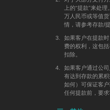
上的“提款”来处
万人民币或等值货
情，请参考存款/
如果客户在提款时
费的权利，这包括
扣除。
如果客户通过公司
有达到存款的累积
如何）可保证客户
任何提款前，要求