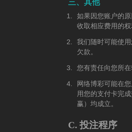
三、其他
如果因您账户的原
收取相应费用的权
我们随时可能使用
欠款。
您有责任向您所在
网络博彩可能在您
用您的支付卡完成
赢）均成立。
C. 投注程序