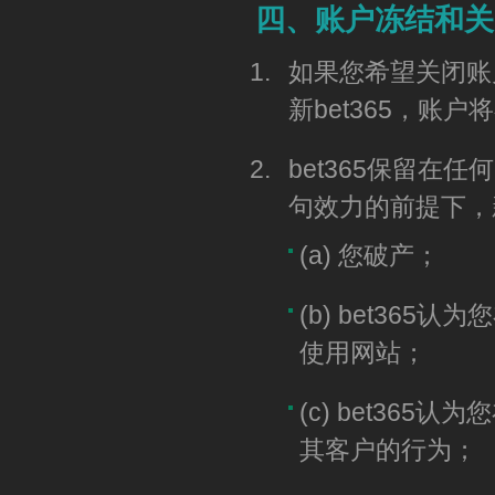
四、账户冻结和关
如果您希望关闭账
新bet365，账
bet365保留
句效力的前提下，新
(a) 您破产；
(b) bet36
使用网站；
(c) bet365
其客户的行为；