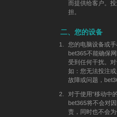
而提供给客户。投
担。
二、您的设备
您的电脑设备或手
bet365不能确
受到任何干扰。对
如：您无法投注或
故障或问题，bet
对于使用“移动中的
bet365将不
责，同时也不会为