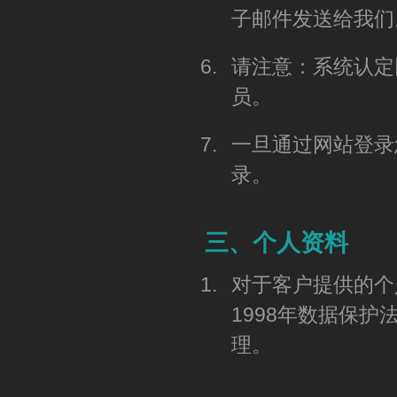
子邮件发送给我们
请注意：系统认定
员。
一旦通过网站登录
录。
三、个人资料
对于客户提供的个
1998年数据保
理。