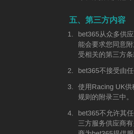
五、第三方内容
bet365从众
能会要求您同意附
受相关的第三方条
bet365不接
使用Racing 
规则的附录三中。
bet365不允
三方服务供应商有
商为bet365