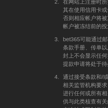
在网站上注册时所
其在使用信用卡或
否则相应帐户将被
帐户被冻结前的投
bet365可能
条款手册、传单以
封上不会显示任何
提款申请将处于待
通过接受条款和/
相关监管机构要求
进行任何或所有相
供与此类核查有关