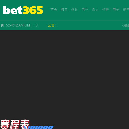
首页
彩票
体育
电竞
真人
棋牌
电子
捕
5:54:42 AM GMT + 8
公告:
《温馨提
NEXTSPIN
EEAI
沙巴
KS
IM
双赢
IM
WAZDAN
CHOICE
ICG
乐游
IM
雷火
VR
CHOICE
BBIN
365
CR
PP